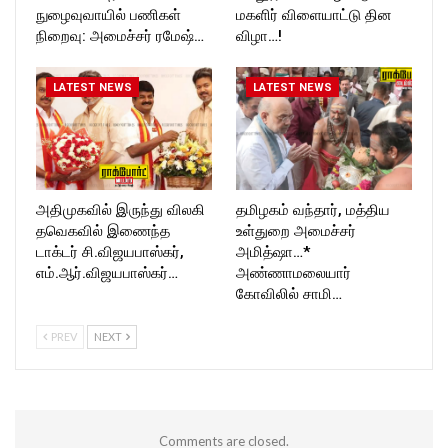
நுழைவுவாயில் பணிகள்
மகளிர் விளையாட்டு தின
நிறைவு: அமைச்சர் ரமேஷ்…
விழா…!
LATEST NEWS
LATEST NEWS
அதிமுகவில் இருந்து விலகி
தமிழகம் வந்தார், மத்திய
தவெகவில் இணைந்த
உள்துறை அமைச்சர்
டாக்டர் சி.விஜயபாஸ்கர்,
அமித்ஷா…*
எம்.ஆர்.விஜயபாஸ்கர்…
அண்ணாமலையார்
கோவிலில் சாமி…
PREV
NEXT
Comments are closed.