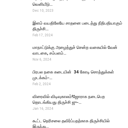
வெளியீடு…
Dec 10, 2023
இளம் வயதிலேயே சாதனை படைத்து நீதிபதியாகும்
திருச்சி…
Feb 17, 2024
மாநாட்டுக்கு அழைத்துச் சென்ற வகையில் வேன்
வாடகை, சம்பளம்…
Nov 6, 2024
பிரபல நகை கடையின் ₹ 34 கோடி சொத்துக்கள்
முடக்கம்-…
Feb 2, 2024
விரைவில் விடிவுகாலம்!ஜோராக நடைபெற
தொடங்கியது திருச்சி ஜு-…
Jan 16, 2024
கூட்ட நெரிசலை தவிர்ப்பதற்காக திருச்சியில்
இருந்து…