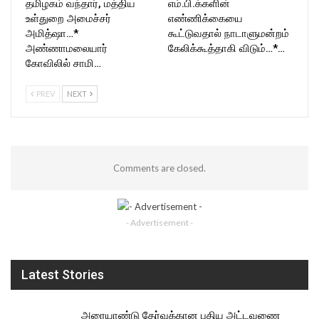
தமிழகம் வந்தார், மத்திய
எம்.பி.க்களின்
உள்துறை அமைச்சர்
எண்ணிக்கையை
அமித்ஷா…*
கூட்டுவதால் நாடாளுமன்றம்
அண்ணாமலையார்
கேலிக்கூத்தாகி விடும்…*…
கோவிலில் சாமி…
PREV
NEXT
Comments are closed.
- Advertisement -
Latest Stories
அரையாண்டு தேர்வுக்கான புதிய அட்டவணை