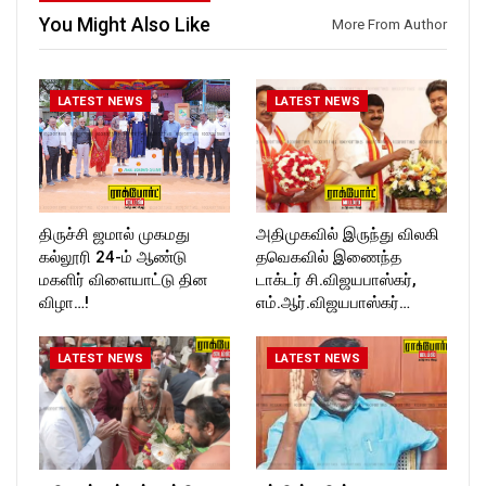
You Might Also Like
More From Author
LATEST NEWS
LATEST NEWS
திருச்சி ஜமால் முகமது
அதிமுகவில் இருந்து விலகி
கல்லூரி 24-ம் ஆண்டு
தவெகவில் இணைந்த
மகளிர் விளையாட்டு தின
டாக்டர் சி.விஜயபாஸ்கர்,
விழா…!
எம்.ஆர்.விஜயபாஸ்கர்…
LATEST NEWS
LATEST NEWS