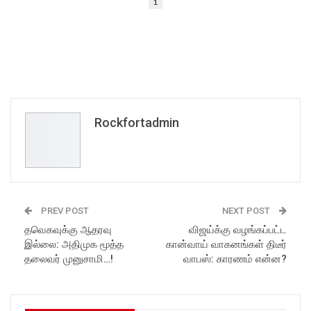
1
Rockfortadmin
PREV POST
NEXT POST
தவெகவுக்கு ஆதரவு
விஜய்க்கு வழங்கப்பட்ட
இல்லை: அதிமுக மூத்த
கான்வாய் வாகனங்கள் திடீர்
தலைவர் முனுசாமி…!
வாபஸ்: காரணம் என்ன?