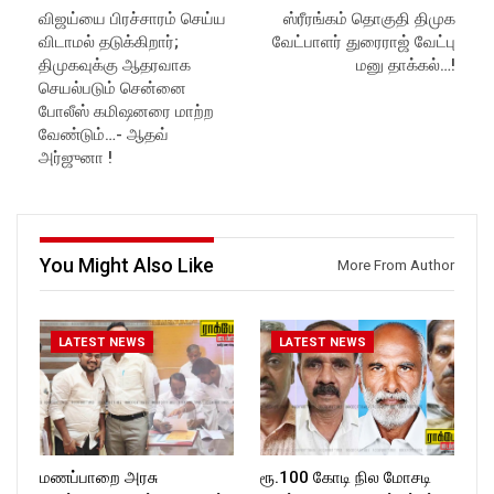
Latest Updates:
https://www.youtube.com/@r
விஜய்யை பிரச்சாரம் செய்ய
ஸ்ரீரங்கம் தொகுதி திமுக
Website:
https://rockforttimes.
ockforttimes
விடாமல் தடுக்கிறார்;
வேட்பாளர் துரைராஜ் வேட்பு
in//
Like us on:
Subscribe:
https://www.facebook.com/R
திமுகவுக்கு ஆதரவாக
மனு தாக்கல்…!
https://www.youtube.com/@r
ockforttimes
செயல்படும் சென்னை
ockforttimes
Follow us on:
போலீஸ் கமிஷனரை மாற்ற
Like us on:
https://www.instagram.com/ro
வேண்டும்…- ஆதவ்
https://www.facebook.com/R
ckforttimes/
அர்ஜுனா !
ockforttimes
Follow us on:
Follow us on:
https://twitter.com/ROCKFOR
https://www.instagram.com/ro
T_TIMES
ckforttimes/
Follow us on:
https://twitter.com/ROCKFOR
You Might Also Like
More From Author
T_TIMESC
LATEST NEWS
LATEST NEWS
மணப்பாறை அரசு
ரூ.100 கோடி நில மோசடி