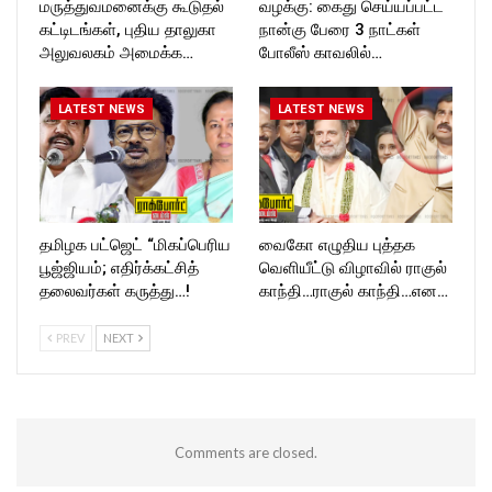
மருத்துவமனைக்கு கூடுதல்
வழக்கு: கைது செய்யப்பட்ட
கட்டிடங்கள், புதிய தாலுகா
நான்கு பேரை 3 நாட்கள்
அலுவலகம் அமைக்க…
போலீஸ் காவலில்…
LATEST NEWS
LATEST NEWS
தமிழக பட்ஜெட் “மிகப்பெரிய
வைகோ எழுதிய புத்தக
பூஜ்ஜியம்; எதிர்க்கட்சித்
வெளியீட்டு விழாவில் ராகுல்
தலைவர்கள் கருத்து…!
காந்தி…ராகுல் காந்தி…என…
PREV
NEXT
Comments are closed.