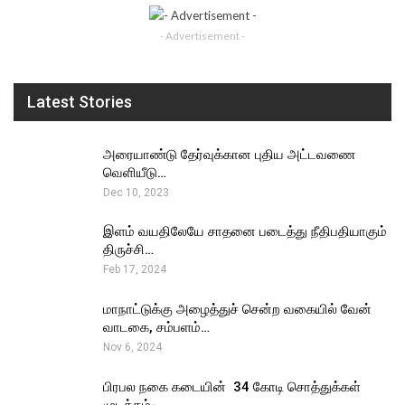
- Advertisement -
Latest Stories
அரையாண்டு தேர்வுக்கான புதிய அட்டவணை
வெளியீடு…
Dec 10, 2023
இளம் வயதிலேயே சாதனை படைத்து நீதிபதியாகும்
திருச்சி…
Feb 17, 2024
மாநாட்டுக்கு அழைத்துச் சென்ற வகையில் வேன்
வாடகை, சம்பளம்…
Nov 6, 2024
பிரபல நகை கடையின் ₹ 34 கோடி சொத்துக்கள்
முடக்கம்-…