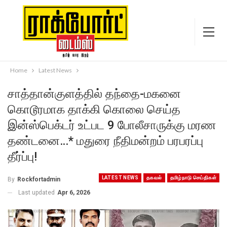
Home
Latest News
சாத்தான்குளத்தில் தந்தை-மகனை
கொடூரமாக தாக்கி கொலை செய்த
இன்ஸ்பெக்டர் உட்பட 9 போலீசாருக்கு மரண
தண்டனை…* மதுரை நீதிமன்றம் பரபரப்பு
தீர்ப்பு!
LATEST NEWS
தகவல்
தமிழ்நாடு செய்திகள்
By
Rockfortadmin
Last updated
Apr 6, 2026