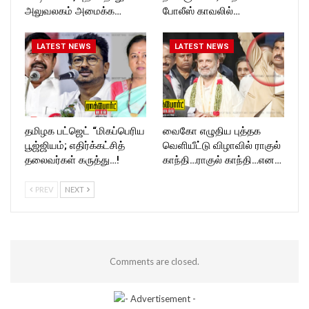
அலுவலகம் அமைக்க…
போலீஸ் காவலில்…
LATEST NEWS
LATEST NEWS
தமிழக பட்ஜெட் “மிகப்பெரிய
வைகோ எழுதிய புத்தக
பூஜ்ஜியம்; எதிர்க்கட்சித்
வெளியீட்டு விழாவில் ராகுல்
தலைவர்கள் கருத்து…!
காந்தி…ராகுல் காந்தி…என…
PREV
NEXT
Comments are closed.