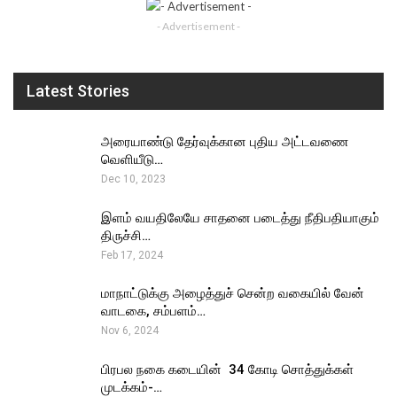
- Advertisement -
Latest Stories
அரையாண்டு தேர்வுக்கான புதிய அட்டவணை
வெளியீடு…
Dec 10, 2023
இளம் வயதிலேயே சாதனை படைத்து நீதிபதியாகும்
திருச்சி…
Feb 17, 2024
மாநாட்டுக்கு அழைத்துச் சென்ற வகையில் வேன்
வாடகை, சம்பளம்…
Nov 6, 2024
பிரபல நகை கடையின் ₹ 34 கோடி சொத்துக்கள்
முடக்கம்-…