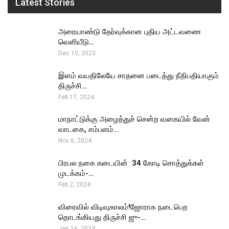
Latest Stories
அரையாண்டு தேர்வுக்கான புதிய அட்டவணை
வெளியீடு…
Dec 10, 2023
இளம் வயதிலேயே சாதனை படைத்து நீதிபதியாகும்
திருச்சி…
Feb 17, 2024
மாநாட்டுக்கு அழைத்துச் சென்ற வகையில் வேன்
வாடகை, சம்பளம்…
Nov 6, 2024
பிரபல நகை கடையின் ₹ 34 கோடி சொத்துக்கள்
முடக்கம்-…
Feb 2, 2024
விரைவில் விடிவுகாலம்!ஜோராக நடைபெற
தொடங்கியது திருச்சி ஜு-…
Jan 16, 2024