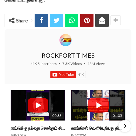
Share
ROCKFORT TIMES
41K Subscribers
•
7.3K Videos
•
15M Views
00:33
01:05
நாட்டுக்கு நல்லது சொல்லும் சிறப்பான மேடைப்பேச்சு... #shorts #subscribe #video
காங்கிரஸ் வெளியேறியது திமுகவுக்கு சந்தோசம் தான்... - அமைச்சர் அருண்ராஜ்
8/8/2026
8/8/2026