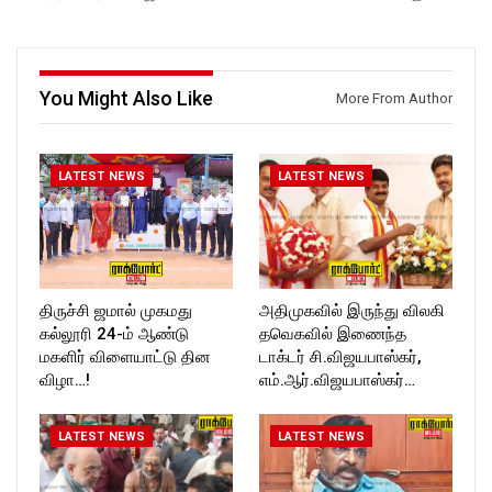
https://www.youtube.com/@r
ockforttimes
ockforttimes
Follow us on:
Like us on:
https://www.instagram.com/ro
https://www.facebook.com/R
ckforttimes/
ockforttimes
Follow us on:
You Might Also Like
More From Author
Follow us on:
https://twitter.com/ROCKFOR
https://www.instagram.com/ro
T_TIMES
ckforttimes/
Follow us on:
LATEST NEWS
LATEST NEWS
https://twitter.com/ROCKFOR
T_TIMESC
திருச்சி ஜமால் முகமது
அதிமுகவில் இருந்து விலகி
கல்லூரி 24-ம் ஆண்டு
தவெகவில் இணைந்த
மகளிர் விளையாட்டு தின
டாக்டர் சி.விஜயபாஸ்கர்,
விழா…!
எம்.ஆர்.விஜயபாஸ்கர்…
LATEST NEWS
LATEST NEWS