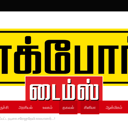
ருச்சி
அரசியல்
உலகம்
தகவல்
சினிமா
ஆன்மிகம்
கப்பட்ட நடிகை சரோஜாதேவி காலமானார்…!