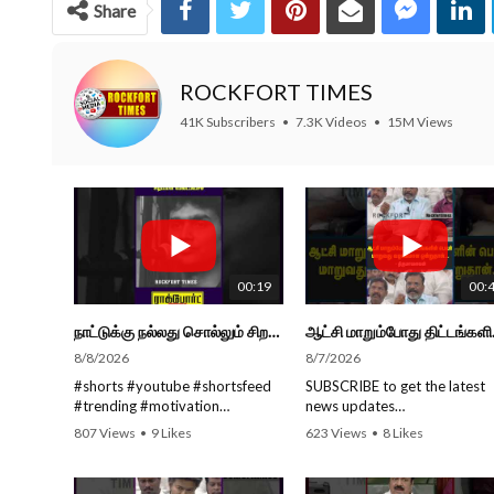
Share
ROCKFORT TIMES
41K Subscribers
•
7.3K Videos
•
15M Views
00:19
00:
நாட்டுக்கு நல்லது சொல்லும் சிறப்பான மேடைப்பேச்சு... #shorts #subscribe #video
ஆட்சி மாறும்போத
8/8/2026
8/7/2026
#shorts #youtube #shortsfeed
SUBSCRIBE to get the latest
#trending #motivation
news updates
#nowtrending #subscribe
ROCKFORT TIMES for NEW
807 Views
•
9 Likes
623 Views
•
8 Likes
#speech #motivationspeech
VIDEOS EVERY DAY and ma
•
0 Comments
•
0 Comments
#tamil #tamilspeech #viral
sure to enable Push
#viralvideo #viralshorts
Notifications so you'll never 