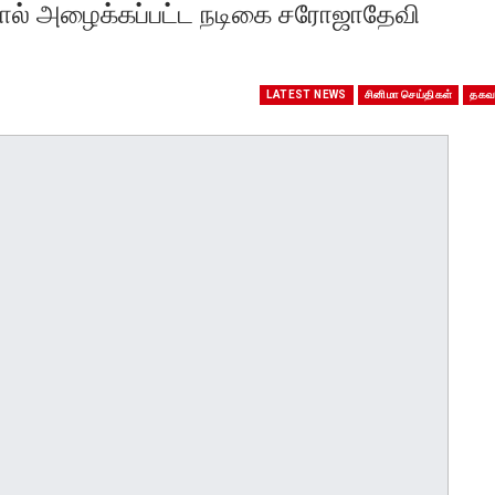
களால் அழைக்கப்பட்ட நடிகை சரோஜாதேவி
LATEST NEWS
சினிமா செய்திகள்
தகவ