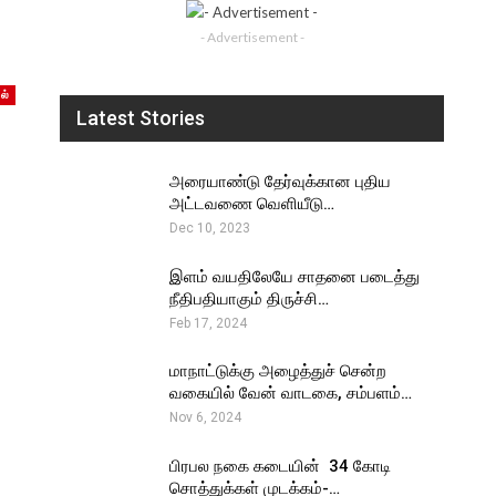
- Advertisement -
ல்
Latest Stories
அரையாண்டு தேர்வுக்கான புதிய
அட்டவணை வெளியீடு…
Dec 10, 2023
இளம் வயதிலேயே சாதனை படைத்து
நீதிபதியாகும் திருச்சி…
Feb 17, 2024
மாநாட்டுக்கு அழைத்துச் சென்ற
வகையில் வேன் வாடகை, சம்பளம்…
Nov 6, 2024
பிரபல நகை கடையின் ₹ 34 கோடி
சொத்துக்கள் முடக்கம்-…