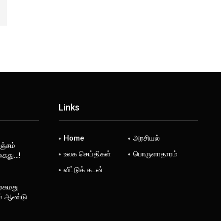
Links
Home
அரசியல்
ஞ்சம்
உலக செய்திகள்
பொருளாதாரம்
கைது…!
வீட்டுக் கடன்
முகமது
ம் ஆண்டு