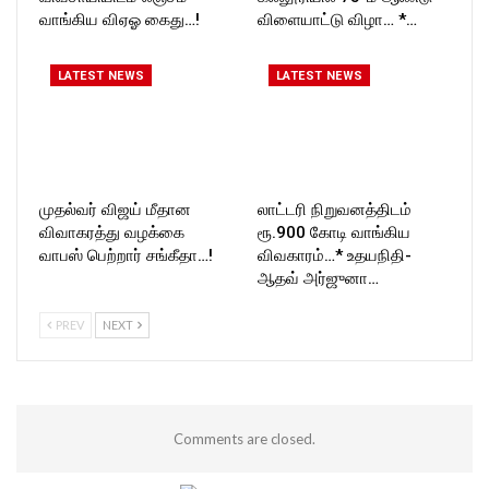
வாங்கிய விஏஓ கைது…!
விளையாட்டு விழா… *…
LATEST NEWS
LATEST NEWS
முதல்வர் விஜய் மீதான
லாட்டரி நிறுவனத்திடம்
விவாகரத்து வழக்கை
ரூ.900 கோடி வாங்கிய
வாபஸ் பெற்றார் சங்கீதா…!
விவகாரம்…* உதயநிதி-
ஆதவ் அர்ஜுனா…
PREV
NEXT
Comments are closed.