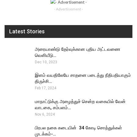
- Advertisement -
Latest Stories
அரையாண்டு தேர்வுக்கான புதிய அட்டவணை
வெளியீடு…
Dec 10, 2023
இளம் வயதிலேயே சாதனை படைத்து நீதிபதியாகும்
திருச்சி…
Feb 17, 2024
மாநாட்டுக்கு அழைத்துச் சென்ற வகையில் வேன்
வாடகை, சம்பளம்…
Nov 6, 2024
பிரபல நகை கடையின் ₹ 34 கோடி சொத்துக்கள்
முடக்கம்-…