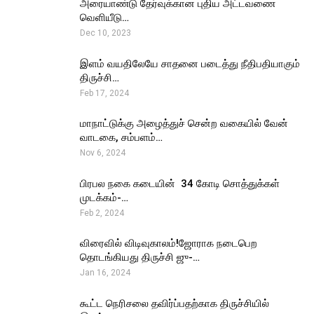
அரையாண்டு தேர்வுக்கான புதிய அட்டவணை
வெளியீடு…
Dec 10, 2023
இளம் வயதிலேயே சாதனை படைத்து நீதிபதியாகும்
திருச்சி…
Feb 17, 2024
மாநாட்டுக்கு அழைத்துச் சென்ற வகையில் வேன்
வாடகை, சம்பளம்…
Nov 6, 2024
பிரபல நகை கடையின் ₹ 34 கோடி சொத்துக்கள்
முடக்கம்-…
Feb 2, 2024
விரைவில் விடிவுகாலம்!ஜோராக நடைபெற
தொடங்கியது திருச்சி ஜு-…
Jan 16, 2024
கூட்ட நெரிசலை தவிர்ப்பதற்காக திருச்சியில்