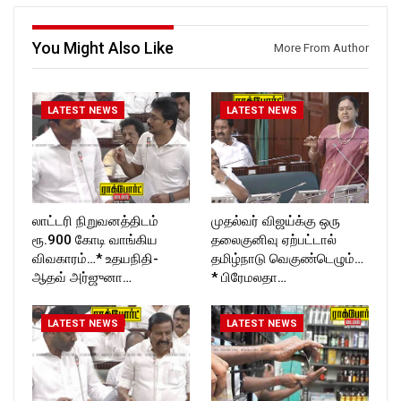
Follow us on:
Follow us on:
https://www.instagram.com/ro
https://www.instagram.com/ro
ckforttimes/
ckforttimes/
You Might Also Like
More From Author
Follow us on:
Follow us on:
https://twitter.com/ROCKFOR
https://twitter.com/ROCKFOR
T_TIMES
T_TIMES
LATEST NEWS
LATEST NEWS
லாட்டரி நிறுவனத்திடம்
முதல்வர் விஜய்க்கு ஒரு
ரூ.900 கோடி வாங்கிய
தலைகுனிவு ஏற்பட்டால்
விவகாரம்…* உதயநிதி-
தமிழ்நாடு வெகுண்டெழும்…
ஆதவ் அர்ஜுனா…
* பிரேமலதா…
LATEST NEWS
LATEST NEWS