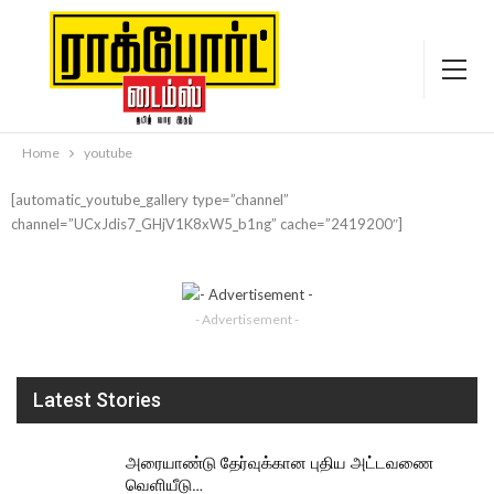
Home
youtube
[automatic_youtube_gallery type=”channel”
channel=”UCxJdis7_GHjV1K8xW5_b1ng” cache=”2419200″]
- Advertisement -
Latest Stories
அரையாண்டு தேர்வுக்கான புதிய அட்டவணை
வெளியீடு…