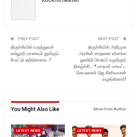
PREV POST
NEXT POST
திருச்சியில் மருத்துவக்
திருச்சியில் அதிமுக
கல்லூரி மாணவர் தூக்குப்
அரசின் சாதனை விளக்க
போட்டு தற்கொலை…!
துண்டு பிரசுரம் வழங்கும்
நிகழ்ச்சி… * மாநகர் மாவட்ட
செயலாளர் ஜெ.சீனிவாசன்
வழங்கினார்!
You Might Also Like
More From Author
LATEST NEWS
LATEST NEWS