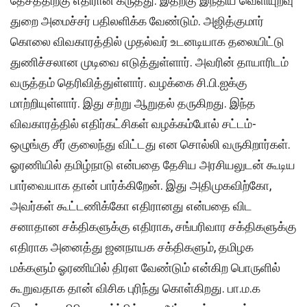
தேசத்திற்கு எதிரான கருத்து. இதற்கு இந்திய வெளியுறவு
துறை அமைச்சர் பதிலளிக்க வேண்டும். அஜித்குமார்
கொலை விவகாரத்தில் முதல்வர் உடனடியாக தலையிட்டு
துணிச்சலான முடிவை எடுத்துள்ளார். அவரின் தாயாரிடம்
வருத்தம் தெரிவித்துள்ளார். வழக்கை சி.பி.ஐக்கு
மாற்றியுள்ளார். இது சற்று ஆறுதல் தருகிறது. இந்த
விவகாரத்தில் எதிர்கட்சிகள் வழக்கம்போல் சட்டம்-
ஒழுங்கு சீர் குலைந்து விட்டது என சொல்லி வருகிறார்கள்.
ஓரணியில் தமிழ்நாடு என்பதை தேசிய அரசியலுடன் கூடிய
பார்வையாக தான் பார்க்கிறேன். இது அதிமுகவிற்கோ,
அவர்கள் கூட்டணிக்கோ எதிரானது என்பதை விட
சனாதான சக்திகளுக்கு எதிராக, சங்பரிவார சக்திகளுக்கு
எதிராக அனைத்து ஜனநாயக சக்திகளும், தமிழக
மக்களும் ஓரணியில் திரள வேண்டும் என்கிற பொருளில்
கூறுவதாக தான் விசிக புரிந்து கொள்கிறது. பா.ம.க