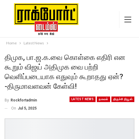
Home
Latest News
திமுக, பா.ஜ.க.வை கொள்கை எதிரி என
கூறும் விஜய் அதிமுக வை பற்றி
வெளிப்படையாக எதுவும் கூறாதது ஏன்?
-திருமாவளவன் கேள்வி!
LATEST NEWS
தகவல்
திருச்சி நியூஸ்
By
Rockfortadmin
On
Jul 5, 2025