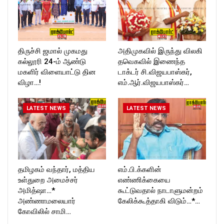
திருச்சி ஜமால் முகமது
அதிமுகவில் இருந்து விலகி
கல்லூரி 24-ம் ஆண்டு
தவெகவில் இணைந்த
மகளிர் விளையாட்டு தின
டாக்டர் சி.விஜயபாஸ்கர்,
விழா…!
எம்.ஆர்.விஜயபாஸ்கர்…
LATEST NEWS
LATEST NEWS
தமிழகம் வந்தார், மத்திய
எம்.பி.க்களின்
உள்துறை அமைச்சர்
எண்ணிக்கையை
அமித்ஷா…*
கூட்டுவதால் நாடாளுமன்றம்
அண்ணாமலையார்
கேலிக்கூத்தாகி விடும்…*…
கோவிலில் சாமி…