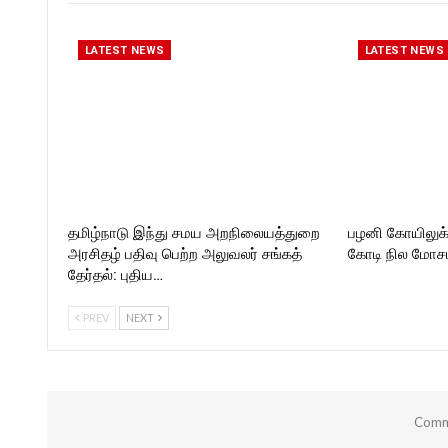
LATEST NEWS
LATEST NEWS
தமிழ்நாடு இந்து சமய அறநிலையத்துறை
பழனி கோயிலுக
அரசிதழ் பதிவு பெற்ற அலுவலர் சங்கத்
கோடி நில மோசடி
தேர்தல்: புதிய…
PREV
NEXT
Comme