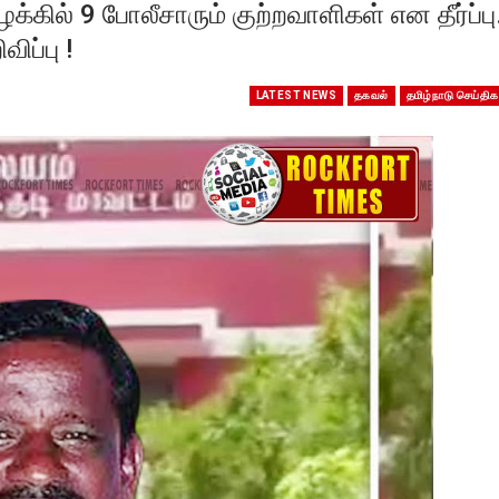
ில் 9 போலீசாரும் குற்றவாளிகள் என தீர்ப்ப
ிப்பு !
LATEST NEWS
தகவல்
தமிழ்நாடு செய்திக