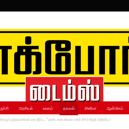
ருச்சி
அரசியல்
உலகம்
தகவல்
சினிமா
ஆன்மிகம்
ும் குற்றவாளிகள் என தீர்ப்பு…* தண்டனை விவரம் மார்ச் 30-ம் தேதி அறிவிப்பு !