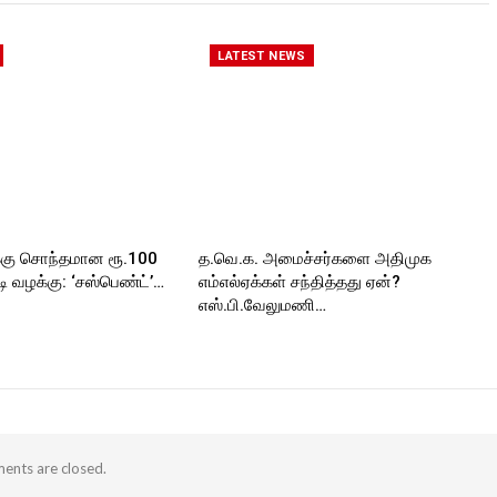
LATEST NEWS
்கு சொந்தமான ரூ.100
த.வெ.க. அமைச்சர்களை அதிமுக
 வழக்கு: ‘சஸ்பெண்ட்’…
எம்எல்ஏக்கள் சந்தித்தது ஏன்?
எஸ்.பி.வேலுமணி…
nts are closed.