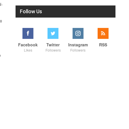
ு.
Follow Us
ை
Facebook
Twitter
Instagram
RSS
Likes
Followers
Followers
்