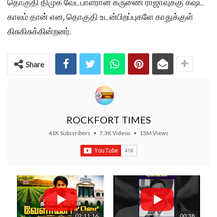
தொகுதி திமுக வேட்பாளரான கருணை ராஜாவுக்கு கஷ்ட
காலம் தான் என, தொகுதி உடன்பிறப்புகளே காதுக்குள்
கிசுகிசுக்கின்றனர்.
Share
ROCKFORT TIMES
41K Subscribers
•
7.3K Videos
•
15M Views
02:11:16
00:38