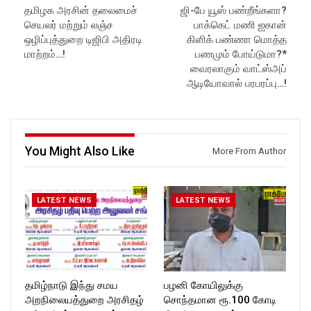
தமிழக அரசின் தலைமைச்
ஜி-பே யூஸ் பண்றீங்களா?
Subscribe:
Website:
https://rockforttimes.
செயலர் மற்றும் லஞ்ச
பாக்கெட் மணி ஐகான்
https://www.youtube.com/@r
in//
ockforttimes
Subscribe:
ஒழிப்புத்துறை டிஜிபி அதிரடி
கிளிக் பண்ணா மொத்த
Like us on:
https://www.youtube.com/@r
மாற்றம்…!
பணமும் போய்டுமா?*
https://www.facebook.com/R
ockforttimes
வைரலாகும் வாட்ஸ்அப்
ockforttimes
Like us on:
ஆடியோவால் பரபரப்பு…!
Follow us on:
https://www.facebook.com/R
https://www.instagram.com/ro
ockforttimes
ckforttimes/
Follow us on:
Follow us on:
https://www.instagram.com/ro
https://twitter.com/ROCKFOR
ckforttimes/
You Might Also Like
T_TIMES
Follow us on:
More From Author
https://twitter.com/ROCKFOR
T_TIMESC
LATEST NEWS
LATEST NEWS
தமிழ்நாடு இந்து சமய
பழனி கோயிலுக்கு
அறநிலையத்துறை அரசிதழ்
சொந்தமான ரூ.100 கோடி