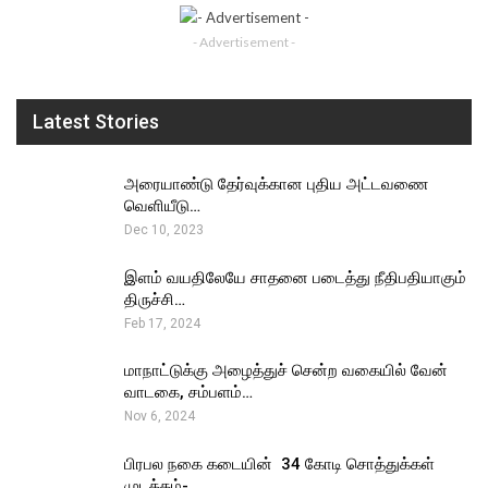
- Advertisement -
Latest Stories
அரையாண்டு தேர்வுக்கான புதிய அட்டவணை
வெளியீடு…
Dec 10, 2023
இளம் வயதிலேயே சாதனை படைத்து நீதிபதியாகும்
திருச்சி…
Feb 17, 2024
மாநாட்டுக்கு அழைத்துச் சென்ற வகையில் வேன்
வாடகை, சம்பளம்…
Nov 6, 2024
பிரபல நகை கடையின் ₹ 34 கோடி சொத்துக்கள்
முடக்கம்-…