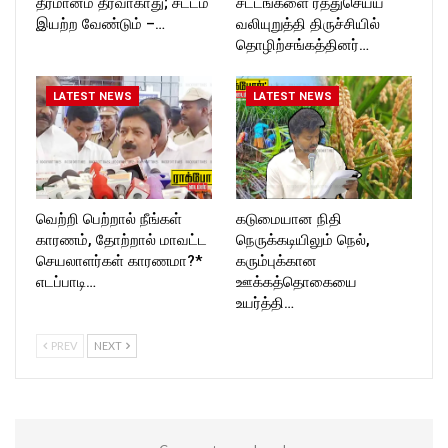
தீர்மானம் தீர்வாகாது; சட்டம்
சட்டங்களை ரத்துசெய்ய
இயற்ற வேண்டும் –…
வலியுறுத்தி திருச்சியில்
தொழிற்சங்கத்தினர்…
LATEST NEWS
LATEST NEWS
வெற்றி பெற்றால் நீங்கள்
கடுமையான நிதி
காரணம், தோற்றால் மாவட்ட
நெருக்கடியிலும் நெல்,
செயலாளர்கள் காரணமா?*
கரும்புக்கான
எடப்பாடி…
ஊக்கத்தொகையை
உயர்த்தி…
PREV
NEXT