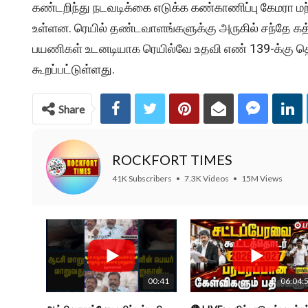
கண்டறிந்து நடவடிக்கை எடுக்க கண்காணிப்பு கேமரா மற்
உள்ளன. ரெயில் தண்டவாளங்களுக்கு அருகில் சந்தே கத்
பயணிகள் உடனடியாக ரெயில்வே உதவி எண் 139-க்கு தொ
கூறப்பட்டுள்ளது.
Share
ROCKFORT TIMES
41K Subscribers
•
7.3K Videos
•
15M Views
00:41
06:04: