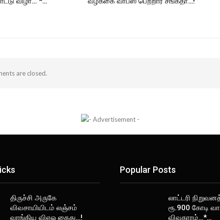
ட்டு விழா… *…
வழக்கை வாபஸ் பெற்றார் சங்கீதா…!
nts are closed.
icks
Popular Posts
திருச்சி அருகே
லாட்டரி நிறுவனத
விவசாயியிடம் லஞ்சம்
ரூ.900 கோடி வா
வாங்கிய விஏஓ கைது…!
விவகாரம்…*…