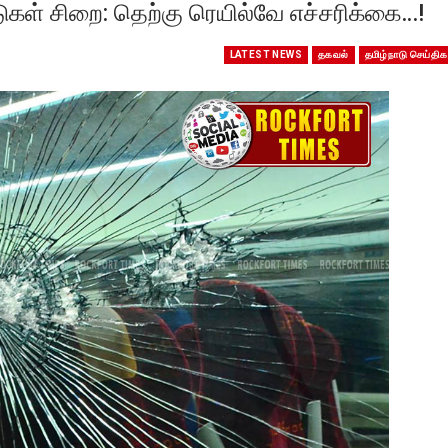
டுகள் சிறை: தெற்கு ரெயில்வே எச்சரிக்கை…!
LATEST NEWS
தகவல்
தமிழ்நாடு செய்திக