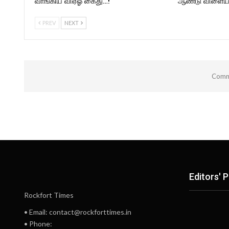
வாங்கிய விஏஓ கைது…!
ஆண்டு விளையா
PREV
NEXT
Comme
Editors' P
Rockfort Times
• Email: contact@rockforttimes.in
• Phone: