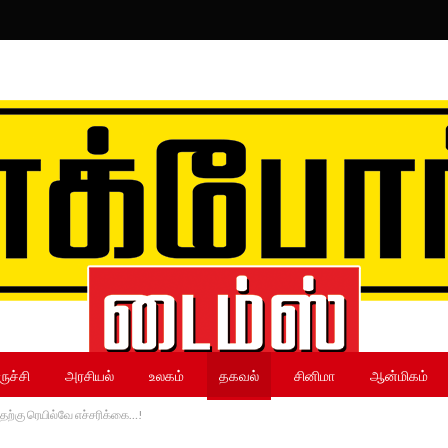
ருச்சி
அரசியல்
உலகம்
தகவல்
சினிமா
ஆன்மிகம்
தெற்கு ரெயில்வே எச்சரிக்கை…!