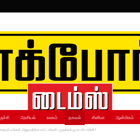
ருச்சி
அரசியல்
உலகம்
தகவல்
சினிமா
ஆன்மிகம்
யும் மக்கள் அனுமதிக்க மாட்டார்கள்- முதல்வர் மு.க. ஸ்டாலின்!