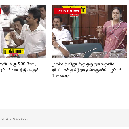
roc
_TIMES
https://www.instagram.com/roc
kforttimes/
LATEST NEWS
Follow us on:
ORT
https://twitter.com/ROCKFORT
_TIMESC
த்திடம் ரூ.900 கோடி
முதல்வர் விஜய்க்கு ஒரு தலைகுனிவு
ரம்…* உதயநிதி-ஆதவ்
ஏற்பட்டால் தமிழ்நாடு வெகுண்டெழும்…*
பிரேமலதா…
nts are closed.