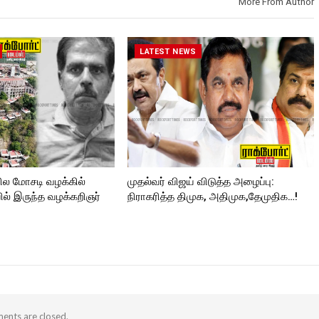
More From Author
Follow us on:
https://twitter.com/ROCKFORT
https://www.instagram.com/roc
_TIMES
ORT
kforttimes/
Follow us on:
LATEST NEWS
https://twitter.com/ROCKFORT
_TIMESC
ில மோசடி வழக்கில்
முதல்வர் விஜய் விடுத்த அழைப்பு:
ல் இருந்த வழக்கறிஞர்
நிராகரித்த திமுக, அதிமுக,தேமுதிக…!
nts are closed.