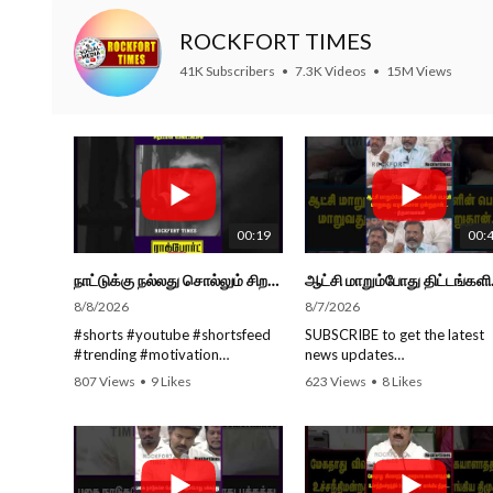
ROCKFORT TIMES
41K Subscribers
•
7.3K Videos
•
15M Views
00:19
00:
நாட்டுக்கு நல்லது சொல்லும் சிறப்பான மேடைப்பேச்சு... #shorts #subscribe #video
ஆட்சி மாறும்போத
8/8/2026
8/7/2026
#shorts #youtube #shortsfeed
SUBSCRIBE to get the latest
#trending #motivation
news updates
#nowtrending #subscribe
ROCKFORT TIMES for NEW
807 Views
•
9 Likes
623 Views
•
8 Likes
#speech #motivationspeech
VIDEOS EVERY DAY and ma
•
0 Comments
•
0 Comments
#tamil #tamilspeech #viral
sure to enable Push
#viralvideo #viralshorts
Notifications so you'll never 
SUBSCRIBE to get the latest
a new video.
news updates ROCKFORT
All you need to do is PRESS 