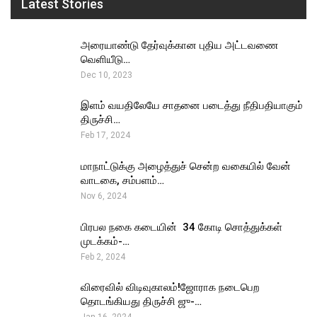
Latest Stories
அரையாண்டு தேர்வுக்கான புதிய அட்டவணை
வெளியீடு…
Dec 10, 2023
இளம் வயதிலேயே சாதனை படைத்து நீதிபதியாகும்
திருச்சி…
Feb 17, 2024
மாநாட்டுக்கு அழைத்துச் சென்ற வகையில் வேன்
வாடகை, சம்பளம்…
Nov 6, 2024
பிரபல நகை கடையின் ₹ 34 கோடி சொத்துக்கள்
முடக்கம்-…
Feb 2, 2024
விரைவில் விடிவுகாலம்!ஜோராக நடைபெற
தொடங்கியது திருச்சி ஜு-…