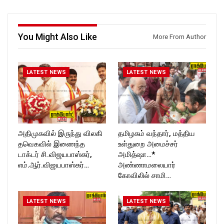
https://www.youtube.com/@r
ockforttimes
ockforttimes
Follow us on:
Like us on:
https://www.instagram.com/ro
https://www.facebook.com/R
ckforttimes/
You Might Also Like
More From Author
ockforttimes
Follow us on:
Follow us on:
https://twitter.com/ROCKFOR
https://www.instagram.com/ro
T_TIMES
ckforttimes/
LATEST NEWS
LATEST NEWS
Follow us on:
https://twitter.com/ROCKFOR
T_TIMESC
அதிமுகவில் இருந்து விலகி
தமிழகம் வந்தார், மத்திய
தவெகவில் இணைந்த
உள்துறை அமைச்சர்
டாக்டர் சி.விஜயபாஸ்கர்,
அமித்ஷா…*
எம்.ஆர்.விஜயபாஸ்கர்…
அண்ணாமலையார்
கோவிலில் சாமி…
LATEST NEWS
LATEST NEWS