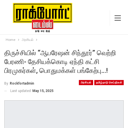
Home
அரசியல்
திருச்சியில் “ஆபரேஷன் சிந்தூர்” வெற்றி
பேரணி- தேசியக்கொடி ஏந்தி கட்சி
பிரமுகர்கள், பொதுமக்கள் பங்கேற்பு…!
அரசியல்
தமிழ்நாடு செய்திகள்
By
Rockfortadmin
Last updated
May 15, 2025