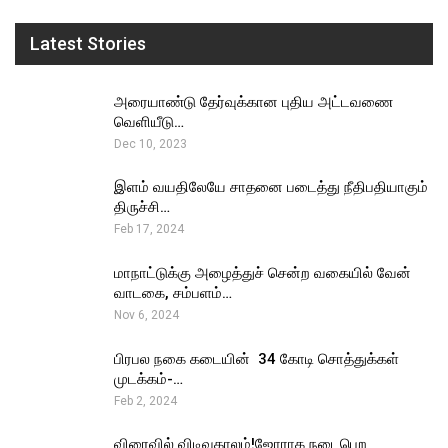
Latest Stories
அரையாண்டு தேர்வுக்கான புதிய அட்டவணை
வெளியீடு…
Dec 10, 2023
இளம் வயதிலேயே சாதனை படைத்து நீதிபதியாகும்
திருச்சி…
Feb 17, 2024
மாநாட்டுக்கு அழைத்துச் சென்ற வகையில் வேன்
வாடகை, சம்பளம்…
Nov 6, 2024
பிரபல நகை கடையின் ₹ 34 கோடி சொத்துக்கள்
முடக்கம்-…
Feb 2, 2024
விரைவில் விடிவுகாலம்!ஜோராக நடைபெற