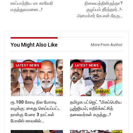
ockforttimes
Follow us on:
காப்பாற்றிய மா காவேரி
நிலையத்திலிருந்தா?
Like us on:
https://www.instagram.com/ro
மருத்துவமனை…!
குழப்பம் தீர்த்தார்..!-
https://www.facebook.com/R
ckforttimes/
அமைச்சர் கே.என்.நேரு…
ockforttimes
Follow us on:
Follow us on:
https://twitter.com/ROCKFOR
https://www.instagram.com/ro
T_TIMES
ckforttimes/
Follow us on:
https://twitter.com/ROCKFOR
You Might Also Like
More From Author
T_TIMESC
LATEST NEWS
LATEST NEWS
ரூ.100 கோடி நில மோசடி
தமிழக பட்ஜெட் “மிகப்பெரிய
வழக்கு: கைது செய்யப்பட்ட
பூஜ்ஜியம்; எதிர்க்கட்சித்
நான்கு பேரை 3 நாட்கள்
தலைவர்கள் கருத்து…!
போலீஸ் காவலில்…