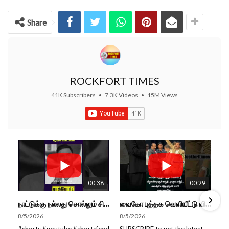
Share
ROCKFORT TIMES
41K Subscribers
•
7.3K Videos
•
15M Views
00:38
00:29
நாட்டுக்கு நல்லது சொல்லும் சிறப்பான மேடைப்பேச்சு... #shorts #subscribe #video
வைகோ புத்தக வெளியீட்டு விழாவில் ராகுல் காந்தி...ராகுல் காந்தி...என எம்பி துரை வைகோ... #shorts
8/5/2026
8/5/2026
#shorts #youtube #shortsfeed
SUBSCRIBE to get the latest