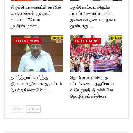
திருச்சி மாநகராட்சி சார்பில்
புதுக்கோட்டை அருகே
பொதுமக்கள் குறைதீர்
பரபரப்பு: ஊராட்சி மன்ற
கூட்டம்… *மேயர்
முன்னாள் தலைவர் தலை
மு.அன்பழகன்…
துண்டித்து…
LATEST NEWS
LATEST NEWS
தமிழ்த்தாய் வாழ்த்து
தொழிலாளர் விரோத
தீர்மானம் தீர்வாகாது; சட்டம்
சட்டங்களை ரத்துசெய்ய
இயற்ற வேண்டும் –…
வலியுறுத்தி திருச்சியில்
தொழிற்சங்கத்தினர்…
PREV
NEXT