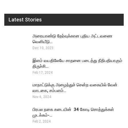
Latest Stories
அரையாண்டு தேர்வுக்கான புதிய அட்டவணை
வெளியீடு…
Dec 10, 2023
இளம் வயதிலேயே சாதனை படைத்து நீதிபதியாகும்
திருச்சி…
Feb 17, 2024
மாநாட்டுக்கு அழைத்துச் சென்ற வகையில் வேன்
வாடகை, சம்பளம்…
Nov 6, 2024
பிரபல நகை கடையின் ₹ 34 கோடி சொத்துக்கள்
முடக்கம்-…
Feb 2, 2024