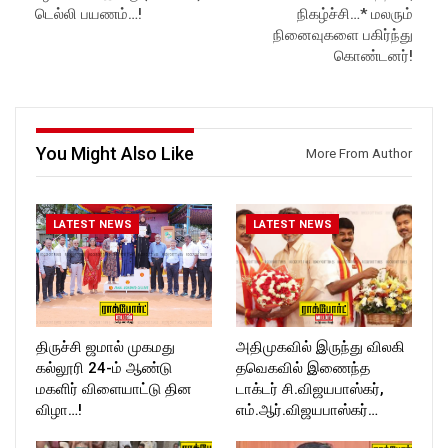
https://www.youtube.com/@r
ockforttimes
டெல்லி பயணம்…!
நிகழ்ச்சி…* மலரும்
ockforttimes
Follow us on:
நினைவுகளை பகிர்ந்து
Like us on:
https://www.instagram.com/ro
கொண்டனர்!
https://www.facebook.com/R
ckforttimes/
ockforttimes
Follow us on:
Follow us on:
https://twitter.com/ROCKFOR
https://www.instagram.com/ro
T_TIMES
ckforttimes/
You Might Also Like
Follow us on:
More From Author
https://twitter.com/ROCKFOR
T_TIMESC
LATEST NEWS
LATEST NEWS
திருச்சி ஜமால் முகமது
அதிமுகவில் இருந்து விலகி
கல்லூரி 24-ம் ஆண்டு
தவெகவில் இணைந்த
மகளிர் விளையாட்டு தின
டாக்டர் சி.விஜயபாஸ்கர்,
விழா…!
எம்.ஆர்.விஜயபாஸ்கர்…