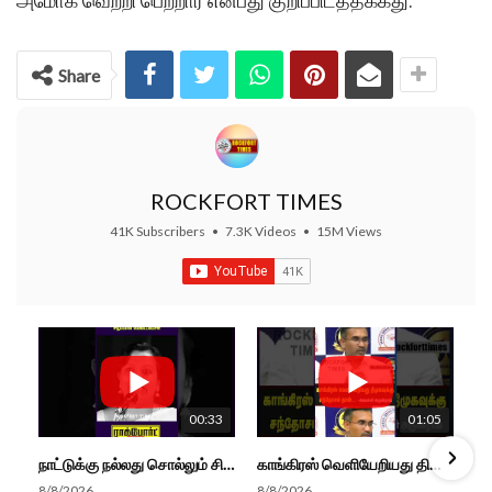
அமோக வெற்றி பெற்றார் என்பது குறிப்பிடத்தக்கது.
Share
ROCKFORT TIMES
41K Subscribers
•
7.3K Videos
•
15M Views
00:33
01:05
நாட்டுக்கு நல்லது சொல்லும் சிறப்பான மேடைப்பேச்சு... #shorts #subscribe #video
காங்கிரஸ் வெளியேறியது திமுகவுக்கு சந்தோசம் தான்... - அமைச்சர் அருண்ராஜ்
8/8/2026
8/8/2026