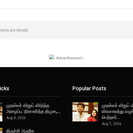
nts are closed.
icks
Popular Posts
முதல்வர் விஜய் விடுத்த
முதல்வர் விஜய் 
அழைப்பு: நிராகரித்த திமுக,…
விவாகரத்து வழ
பெற்றார்…
Aug 8, 2026
Aug 7, 2026
திருச்சி அருகே