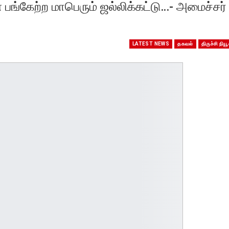
் பங்கேற்ற மாபெரும் ஜல்லிக்கட்டு…- அமைச்சர்
LATEST NEWS
தகவல்
திருச்சி நியூ