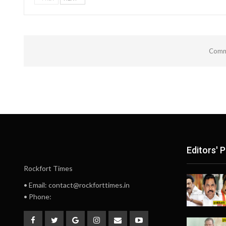
Comme
Editors' P
Rockfort Times
• Email: contact@rockforttimes.in
• Phone: