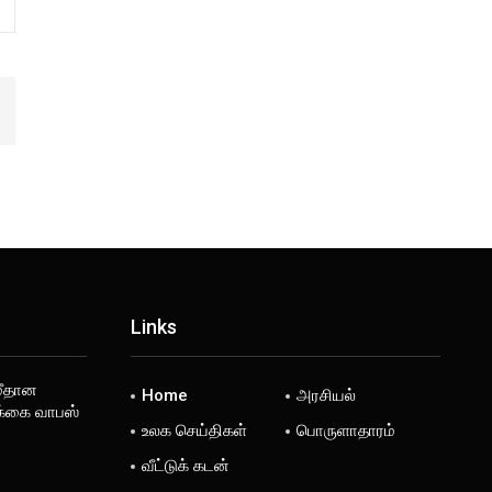
Links
மீதான
Home
அரசியல்
க்கை வாபஸ்
உலக செய்திகள்
பொருளாதாரம்
வீட்டுக் கடன்