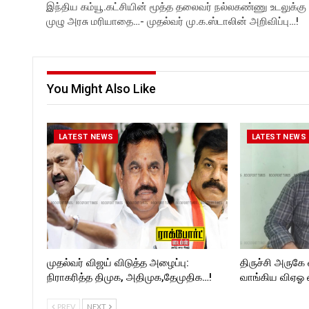
இந்திய கம்யூ.கட்சியின் மூத்த தலைவர் நல்லகண்ணு உடலுக்கு
முழு அரசு மரியாதை…- முதல்வர் மு.க.ஸ்டாலின் அறிவிப்பு…!
You Might Also Like
LATEST NEWS
LATEST NEWS
முதல்வர் விஜய் விடுத்த அழைப்பு:
திருச்சி அருகே
நிராகரித்த திமுக, அதிமுக,தேமுதிக…!
வாங்கிய விஏஓ
PREV
NEXT