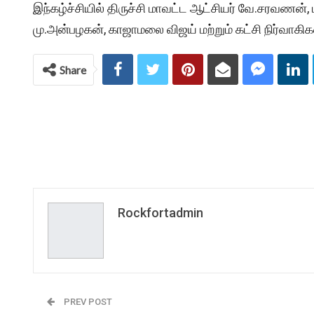
இந்கழ்ச்சியில் திருச்சி மாவட்ட ஆட்சியர் வே.சரவணன்
மு.அன்பழகன், காஜாமலை விஜய் மற்றும் கட்சி நிர்வாகிக
Share
Rockfortadmin
PREV POST