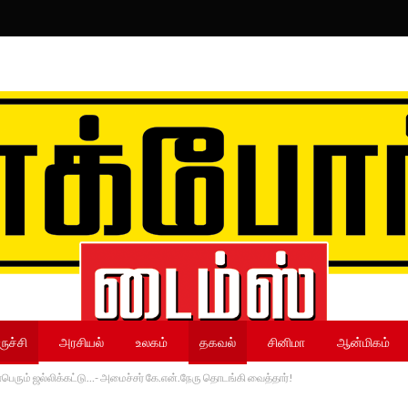
ருச்சி
அரசியல்
உலகம்
தகவல்
சினிமா
ஆன்மிகம்
மாபெரும் ஜல்லிக்கட்டு…- அமைச்சர் கே.என்.நேரு தொடங்கி வைத்தார்!