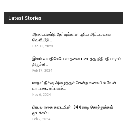
Latest Stories
அரையாண்டு தேர்வுக்கான புதிய அட்டவணை
வெளியீடு…
Dec 10, 2023
இளம் வயதிலேயே சாதனை படைத்து நீதிபதியாகும்
திருச்சி…
Feb 17, 2024
மாநாட்டுக்கு அழைத்துச் சென்ற வகையில் வேன்
வாடகை, சம்பளம்…
Nov 6, 2024
பிரபல நகை கடையின் ₹ 34 கோடி சொத்துக்கள்
முடக்கம்-…
Feb 2, 2024