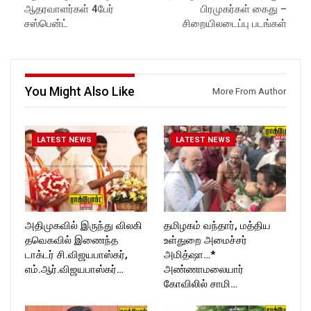
ஆதரவாளர்கள் 4பேர்
பிரமுகர்கள் கைது –
சஸ்பென்ட்
சிறையிலடைப்பு படங்கள்
You Might Also Like
More From Author
LATEST NEWS
LATEST NEWS
அதிமுகவில் இருந்து விலகி
தமிழகம் வந்தார், மத்திய
தவெகவில் இணைந்த
உள்துறை அமைச்சர்
டாக்டர் சி.விஜயபாஸ்கர்,
அமித்ஷா…*
எம்.ஆர்.விஜயபாஸ்கர்…
அண்ணாமலையார்
கோவிலில் சாமி…