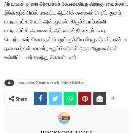
நிா்வாகத் துறை அமைச்சா் கே.என்.நேரு திறந்து வைத்தாா்.
இந்நிகழ்ச்சியில் மாவட்ட ஆட்சித் தலைவர் பிரதீப் குமார்,
மாநகராட்சி மேயர் அன்பழகன் , திருச்சிராப்பள்ளி
மாநகராட்சி ஆணையர் ஆர்.வைத்திநாதன், நகர
பொறியாளர் சிவபாதம் மேலும் முக்கிய பிரமுகர்கள், மண்டல
தலைவர்கள் மாமன்ற உறுப்பினர்கள் அரசு அலுவலர்கள்
உள்ளிட்ட பலர் கலந்து கொண்டனர்.
Inaguration Of Watertank by Minister K.N.Nehru
Share
ROCKFORT TIMES