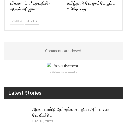
விவகாரம்…* உதயநிதி-
தமிழ்நாடு வெகுண்டெழும்…
ஆதவ் அர்ஜுனா…
* பிரேமலதா…
PREV
NEXT
Comments are closed.
- Advertisement -
Latest Stories
அரையாண்டு தேர்வுக்கான புதிய அட்டவணை
வெளியீடு…
Dec 10, 2023