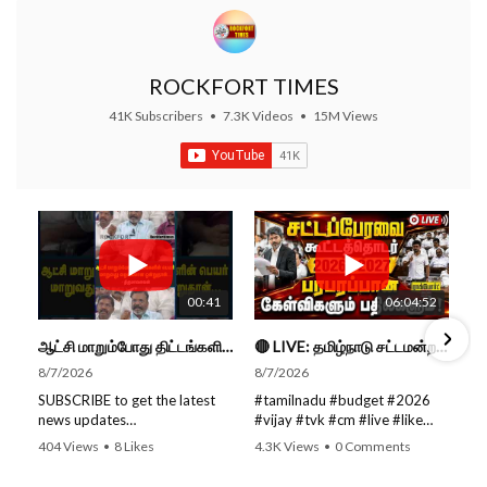
ROCKFORT TIMES
41K Subscribers
•
7.3K Videos
•
15M Views
00:41
06:04:52
ஆட்சி மாறும்போது திட்டங்களின் பெயர் மாறுவது வழக்கமான ஒன்று தான்... திருமாவளவன்
🔴 LIVE: தமிழ்நாடு சட்டமன்றப் பேரவை கூட்டத்தொடர் - நிதிநிலை அறிக்கை மீது விவாதம் #live #budget #video
8/7/2026
8/7/2026
SUBSCRIBE to get the latest
#tamilnadu #budget #2026
news updates
#vijay #tvk #cm #live #like
ROCKFORT TIMES for NEW
#viral #nowtrending #video
404 Views
•
8 Likes
4.3K Views
•
0 Comments
VIDEOS EVERY DAY and make
#youtube #nowtrending #dmk
•
0 Comments
sure to enable Push
#song #youtube SUBSCRIBE