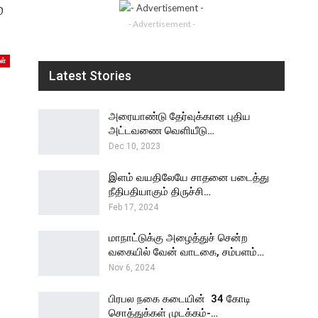
்
- Advertisement -
ள்
Latest Stories
அரையாண்டு தேர்வுக்கான புதிய
அட்டவணை வெளியீடு…
Dec 10, 2023
இளம் வயதிலேயே சாதனை படைத்து
நீதிபதியாகும் திருச்சி…
Feb 17, 2024
மாநாட்டுக்கு அழைத்துச் சென்ற
வகையில் வேன் வாடகை, சம்பளம்…
Nov 6, 2024
பிரபல நகை கடையின் ₹ 34 கோடி
சொத்துக்கள் முடக்கம்-…