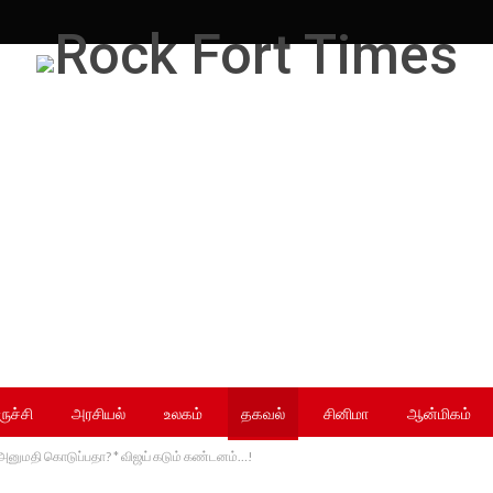
ருச்சி
அரசியல்
உலகம்
தகவல்
சினிமா
ஆன்மிகம்
ம் அனுமதி கொடுப்பதா? * விஜய் கடும் கண்டனம்…!