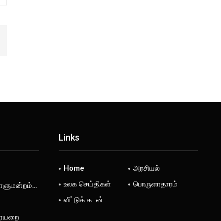
Links
Home
அரசியல்
உலக செய்திகள்
பொருளாதாரம்
டாளுமன்றம்…
வீட்டுக் கடன்
ரையறை