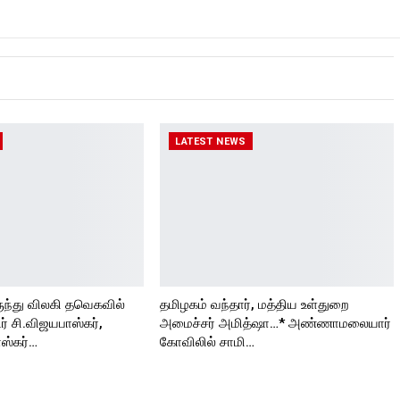
LATEST NEWS
ுந்து விலகி தவெகவில்
தமிழகம் வந்தார், மத்திய உள்துறை
 சி.விஜயபாஸ்கர்,
அமைச்சர் அமித்ஷா…* அண்ணாமலையார்
ஸ்கர்…
கோவிலில் சாமி…