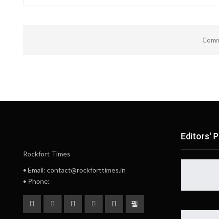
Comme
Editors' P
Rockfort Times
• Email: contact@rockforttimes.in
• Phone: