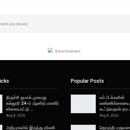
nts are closed.
icks
Popular Posts
திருச்சி ஜமால் முகமது
எம்.பி.க்களின்
கல்லூரி 24-ம் ஆண்டு மகளிர்
எண்ணிக்கையை
விளையாட்டு …
கூட்டுவதால் நா
Aug 8, 2026
Aug 8, 2026
அதிமுகவில் இருந்து விலகி
தொகுதி மறுவ