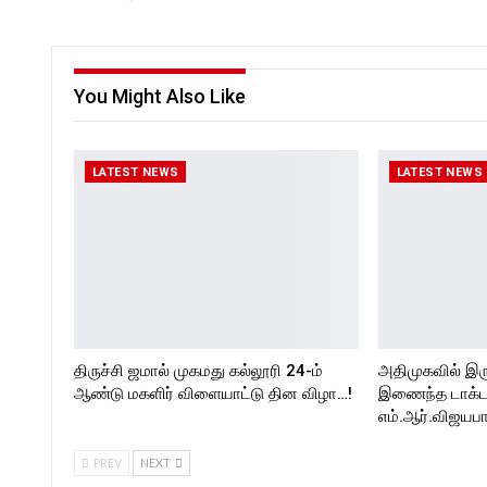
You Might Also Like
LATEST NEWS
LATEST NEWS
திருச்சி ஜமால் முகமது கல்லூரி 24-ம்
அதிமுகவில் இர
ஆண்டு மகளிர் விளையாட்டு தின விழா…!
இணைந்த டாக்டர்
எம்.ஆர்.விஜயபா
PREV
NEXT