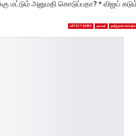
்கு மட்டும் அனுமதி கொடுப்பதா? * விஜய் கடும
LATEST NEWS
தகவல்
தமிழ்நாடு செய்திக