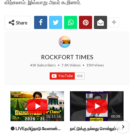
விற்கலாம். இவ்வாறு அவர் கூறினார்.
Share
ROCKFORT TIMES
41K Subscribers
•
7.3K Videos
•
15M Views
02:11:16
00:38
🔴 LIVEதமிழ்நாடு வேளாண்மை நிதிநிலை அறிக்கை - 2026-27 |TN Agriculture Budget #live #budget #video #cm
நாட்டுக்கு நல்லது சொல்லும் சிறப்பான மேடைப்பேச்சு... #shorts #subscribe #video