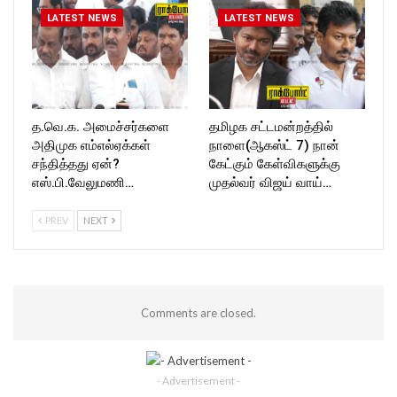
LATEST NEWS
LATEST NEWS
த.வெ.க. அமைச்சர்களை
தமிழக சட்டமன்றத்தில்
அதிமுக எம்எல்ஏக்கள்
நாளை(ஆகஸ்ட் 7) நான்
சந்தித்தது ஏன்?
கேட்கும் கேள்விகளுக்கு
எஸ்.பி.வேலுமணி…
முதல்வர் விஜய் வாய்…
PREV
NEXT
Comments are closed.
- Advertisement -