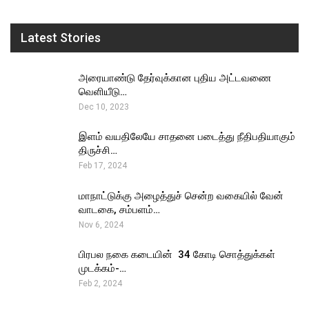
Latest Stories
அரையாண்டு தேர்வுக்கான புதிய அட்டவணை
வெளியீடு…
Dec 10, 2023
இளம் வயதிலேயே சாதனை படைத்து நீதிபதியாகும்
திருச்சி…
Feb 17, 2024
மாநாட்டுக்கு அழைத்துச் சென்ற வகையில் வேன்
வாடகை, சம்பளம்…
Nov 6, 2024
பிரபல நகை கடையின் ₹ 34 கோடி சொத்துக்கள்
முடக்கம்-…
Feb 2, 2024