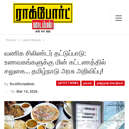
Home
Latest News
வணிக சிலிண்டர் தட்டுப்பாடு:
உணவகங்களுக்கு மின் கட்டணத்தில்
சலுகை… தமிழ்நாடு அரசு அறிவிப்பு!
LATEST NEWS
தகவல்
தமிழ்நாடு செய்திகள்
By
Rockfortadmin
On
Mar 14, 2026