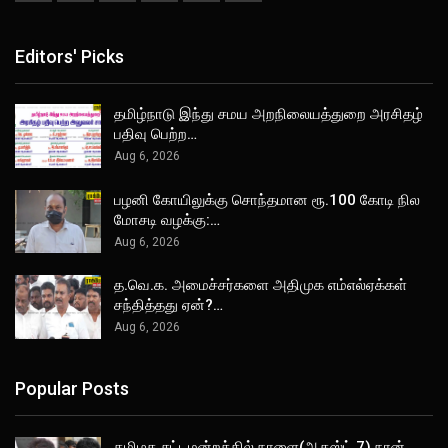
Editors' Picks
தமிழ்நாடு இந்து சமய அறநிலையத்துறை அரசிதழ்
பதிவு பெற்ற…
Aug 6, 2026
பழனி கோயிலுக்கு சொந்தமான ரூ.100 கோடி நில
மோசடி வழக்கு:…
Aug 6, 2026
த.வெ.க. அமைச்சர்களை அதிமுக எம்எல்ஏக்கள்
சந்தித்தது ஏன்?…
Aug 6, 2026
Popular Posts
தமிழக சட்டமன்றத்தில் நாளை(ஆகஸ்ட் 7) நான்