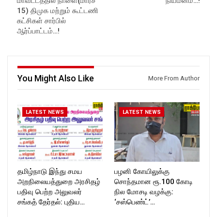
மாவட்டத்தில் நாளை(மார்ச்
நியமனம்…!
Like us on:
https://www.youtube.com/@r
15) திமுக மற்றும் கூட்டணி
https://www.facebook.com/R
ockforttimes
கட்சிகள் சார்பில்
ockforttimes
Like us on:
ஆர்ப்பாட்டம்…!
Follow us on:
https://www.facebook.com/R
https://www.instagram.com/ro
ockforttimes
ckforttimes/
Follow us on:
Follow us on:
https://www.instagram.com/ro
https://twitter.com/ROCKFOR
ckforttimes/
You Might Also Like
T_TIMES
Follow us on:
More From Author
https://twitter.com/ROCKFOR
T_TIMESC
LATEST NEWS
LATEST NEWS
தமிழ்நாடு இந்து சமய
பழனி கோயிலுக்கு
அறநிலையத்துறை அரசிதழ்
சொந்தமான ரூ.100 கோடி
பதிவு பெற்ற அலுவலர்
நில மோசடி வழக்கு:
சங்கத் தேர்தல்: புதிய…
‘சஸ்பெண்ட்’…