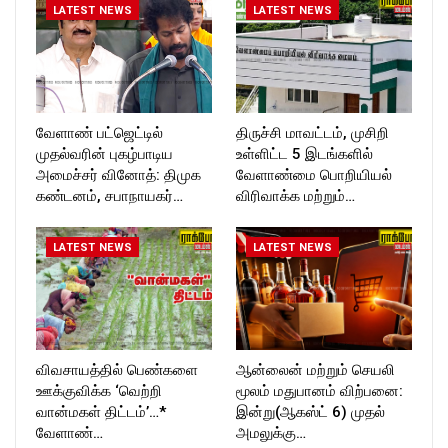
LATEST NEWS
LATEST NEWS
T_TIMESC
வேளாண் பட்ஜெட்டில்
திருச்சி மாவட்டம், முசிறி
முதல்வரின் புகழ்பாடிய
உள்ளிட்ட 5 இடங்களில்
அமைச்சர் வினோத்: திமுக
வேளாண்மை பொறியியல்
கண்டனம், சபாநாயகர்…
விரிவாக்க மற்றும்…
LATEST NEWS
LATEST NEWS
விவசாயத்தில் பெண்களை
ஆன்லைன் மற்றும் செயலி
ஊக்குவிக்க ‘வெற்றி
மூலம் மதுபானம் விற்பனை:
வான்மகள் திட்டம்’…*
இன்று(ஆகஸ்ட் 6) முதல்
வேளாண்…
அமலுக்கு…