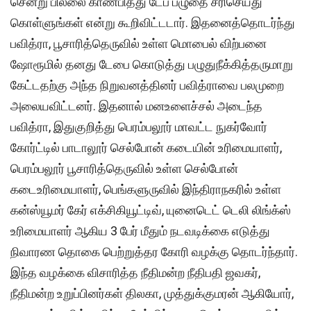
சென்று பில்லை காண்பித்து டேப் பழுதை சரிசெய்து
கொள்ளுங்கள் என்று கூறிவிட்டடார். இதனைத்தொடர்ந்து
பவித்ரா, பூசாரித்தெருவில் உள்ள மொபைல் விற்பனை
ஷோரூமில் தனது டேபை கொடுத்து பழுதுநீக்கித்தருமாறு
கேட்டதற்கு அந்த நிறுவனத்தினர் பவித்ராவை பலமுறை
அலையவிட்டனர். இதனால் மனஉளைச்சல் அடைந்த
பவித்ரா, இதுகுறித்து பெரம்பலூர் மாவட்ட நுகர்வோர்
கோர்ட்டில் பாடாலூர் செல்போன் கடையின் உரிமையாளர்,
பெரம்பலூர் பூசாரித்தெருவில் உள்ள செல்போன்
கடைஉரிமையாளர், பெங்களுருவில் இந்திராநகரில் உள்ள
கன்ஸ்யூமர் கேர் எக்சிகியூட்டிவ், யுனைடெட் டெலி லிங்க்ஸ்
உரிமையாளர் ஆகிய 3 பேர் மீதும் நடவடிக்கை எடுத்து
நிவாரண தொகை பெற்றுத்தர கோரி வழக்கு தொடர்ந்தார்.
இந்த வழக்கை விசாரித்த நீதிமன்ற நீதிபதி ஜவகர்,
நீதிமன்ற உறுப்பினர்கள் திலகா, முத்துக்குமரன் ஆகியோர்,