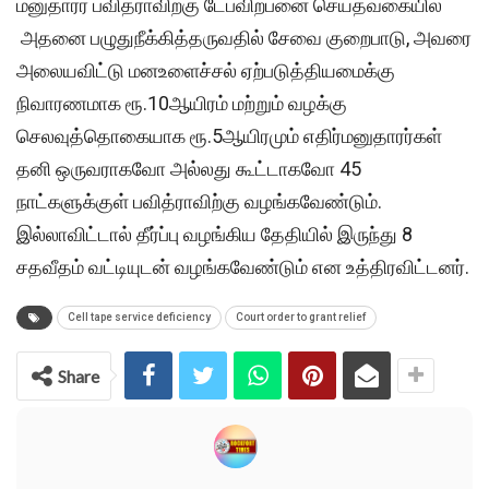
மனுதாரர் பவித்ராவிற்கு டேப்விற்பனை செய்தவகையில்
அதனை பழுதுநீக்கித்தருவதில் சேவை குறைபாடு, அவரை
அலையவிட்டு மனஉளைச்சல் ஏற்படுத்தியமைக்கு
நிவாரணமாக ரூ.10ஆயிரம் மற்றும் வழக்கு
செலவுத்தொகையாக ரூ.5ஆயிரமும் எதிர்மனுதாரர்கள்
தனி ஒருவராகவோ அல்லது கூட்டாகவோ 45
நாட்களுக்குள் பவித்ராவிற்கு வழங்கவேண்டும்.
இல்லாவிட்டால் தீர்ப்பு வழங்கிய தேதியில் இருந்து 8
சதவீதம் வட்டியுடன் வழங்கவேண்டும் என உத்திரவிட்டனர்.
Cell tape service deficiency
Court order to grant relief
Share