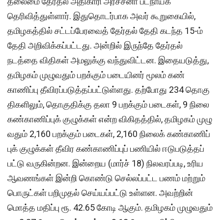
தலைமை தேர்​தல் அதி​காரி அர்ச்​சனா பட்​நாயக்
தெரிவித்துள்​ளார். இதுதொடர்பாக அவர் கூறுகையில்,
தமிழகத்​தில் சட்​டப்​பேர​வைத் தேர்​தல் தேதி கடந்த 15-ம்
தேதி அறிவிக்​கப்​பட்​டது. அன்​றில் இருந்தே தேர்​தல்
நடத்தை விதி​கள் அமலுக்கு வந்துவிட்​டன. இதையடுத்​து,
தமிழகம் முழு​வதும் பறக்​கும் படை​யினர் மூலம் கண்​
காணிப்பு தீவிரப்​படுத்​தப்​பட்​டுள்​ளது. தற்போது 234 தொகு​
தி​களி​லும், தொகு​திக்கு தலா 9 பறக்கும் படைகள், 9 நிலை
கண்​காணிப்​புக் குழுக்​கள் என்ற விகிதத்​தில், தமிழகம் முழு​
வதும் 2,160 பறக்​கும் படைகள், 2,160 நிலைக் கண்​காணிப்​
புக் குழுக்​கள் தீவிர கண்​காணிப்​புப் பணி​யில் ஈடு​படுத்​தப்​
பட்டு வரு​கின்​றன. இன்றைய (மார்ச் 18) நிலவரப்படி, உரிய
ஆவணங்கள் இன்றி கொண்டு செல்லப்பட்ட பணம் மற்றும்
பொருட்கள் பறிமுதல் செய்யப்பட்டு உள்ளன. அவற்றின்
மொத்த மதிப்பு ரூ. 42.65 கோடி ஆகும். தமிழகம் முழு​வதும்