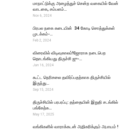
மாநாட்டுக்கு அழைத்துச் சென்ற வகையில் வேன்
வாடகை, சம்பளம்…
Nov 6, 2024
பிரபல நகை கடையின் ₹ 34 கோடி சொத்துக்கள்
முடக்கம்-…
Feb 2, 2024
விரைவில் விடிவுகாலம்!ஜோராக நடைபெற
தொடங்கியது திருச்சி ஜு-…
Jan 16, 2024
கூட்ட நெரிசலை தவிர்ப்பதற்காக திருச்சியில்
இருந்து…
Sep 15, 2024
திருச்சியில் பரபரப்பு: தந்தையின் இறுதி சடங்கில்
பங்கேற்க…
May 17, 2025
வங்கிகளில் வாராக்கடன் அதிகரிக்கும் அபாயம் !