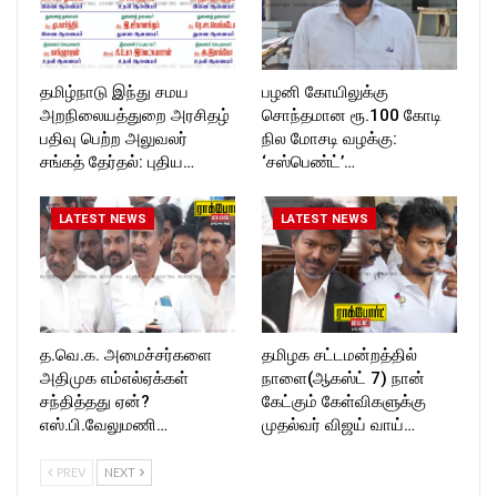
தமிழ்நாடு இந்து சமய
பழனி கோயிலுக்கு
அறநிலையத்துறை அரசிதழ்
சொந்தமான ரூ.100 கோடி
பதிவு பெற்ற அலுவலர்
நில மோசடி வழக்கு:
சங்கத் தேர்தல்: புதிய…
‘சஸ்பெண்ட்’…
LATEST NEWS
LATEST NEWS
த.வெ.க. அமைச்சர்களை
தமிழக சட்டமன்றத்தில்
அதிமுக எம்எல்ஏக்கள்
நாளை(ஆகஸ்ட் 7) நான்
சந்தித்தது ஏன்?
கேட்கும் கேள்விகளுக்கு
எஸ்.பி.வேலுமணி…
முதல்வர் விஜய் வாய்…
PREV
NEXT