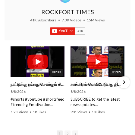
ROCKFORT TIMES
41K Subscribers
•
7.3K Videos
•
15M Views
00:33
01:05
நாட்டுக்கு நல்லது சொல்லும் சிறப்பான மேடைப்பேச்சு... #shorts #subscribe #video
காங்கிரஸ் வெளியேறியது திமுகவுக்கு சந்தோசம் தான்... - அமைச்சர் அருண்ராஜ்
8/8/2026
8/8/2026
#shorts #youtube #shortsfeed
SUBSCRIBE to get the latest
#trending #motivation
news updates
#nowtrending #subscribe
ROCKFORT TIMES for NEW
1.2K Views
•
18 Likes
901 Views
•
18 Likes
#speech #motivationspeech
VIDEOS EVERY DAY and make
•
0 Comments
•
0 Comments
#tamil #tamilspeech #viral
sure to enable Push
#viralvideo #viralshorts
Notifications so you'll never
SUBSCRIBE to get the latest
miss a new video.
1
2