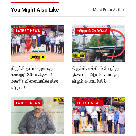
Follow us on:
https://twitter.com/ROCKFOR
You Might Also Like
More From Author
T_TIMESC
LATEST NEWS
தமிழ்நாடு செய்திகள்
திருச்சி ஜமால் முகமது
திருச்சி, சத்திரம் பேருந்து
கல்லூரி 24-ம் ஆண்டு
நிலையம் அருகே சாய்ந்து
மகளிர் விளையாட்டு தின
விழும் அபாயத்தில்…
விழா…!
LATEST NEWS
LATEST NEWS