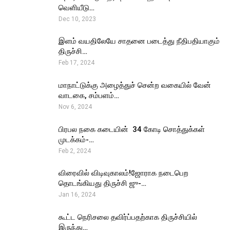
வெளியீடு…
Dec 10, 2023
இளம் வயதிலேயே சாதனை படைத்து நீதிபதியாகும்
திருச்சி…
Feb 17, 2024
மாநாட்டுக்கு அழைத்துச் சென்ற வகையில் வேன்
வாடகை, சம்பளம்…
Nov 6, 2024
பிரபல நகை கடையின் ₹ 34 கோடி சொத்துக்கள்
முடக்கம்-…
Feb 2, 2024
விரைவில் விடிவுகாலம்!ஜோராக நடைபெற
தொடங்கியது திருச்சி ஜு-…
Jan 16, 2024
கூட்ட நெரிசலை தவிர்ப்பதற்காக திருச்சியில்
இருந்து…