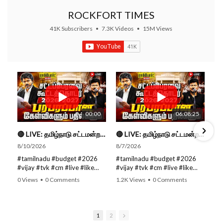
ROCKFORT TIMES
41K Subscribers
•
7.3K Videos
•
15M Views
00:00
06:08:25
🔴 LIVE: தமிழ்நாடு சட்டமன்றப் பேரவை கூட்டத்தொடர் - நிதிநிலை அறிக்கை மீது விவாதம் #live #budget #video
🔴 LIVE: தமிழ்நாடு சட்டமன்றப் பேரவை கூட்டத்தொடர் - நிதிநிலை அறிக்கை மீது விவாதம் #live #budget #video
8/10/2026
8/7/2026
#tamilnadu #budget #2026
#tamilnadu #budget #2026
#vijay #tvk #cm #live #like
#vijay #tvk #cm #live #like
#viral #nowtrending #video
#viral #nowtrending #video
0 Views
•
0 Comments
1.2K Views
•
0 Comments
#youtube #nowtrending #dmk
#youtube #nowtrending #dmk
#song #youtube SUBSCRIBE
#song #youtube SUBSCRIBE
to get the latest news updates
to get the latest news updates
ROCKFORT TIMES for NEW
ROCKFORT TIMES for NEW
1
2
VIDEOS EVERY DAY and make
VIDEOS EVERY DAY and make