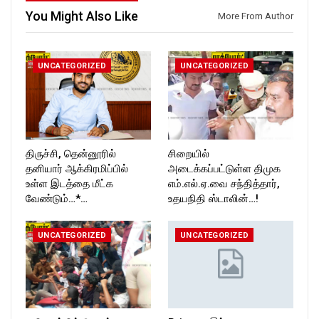
You Might Also Like
More From Author
UNCATEGORIZED
UNCATEGORIZED
திருச்சி, தென்னூரில்
சிறையில்
தனியார் ஆக்கிரமிப்பில்
அடைக்கப்பட்டுள்ள திமுக
உள்ள இடத்தை மீட்க
எம்.எல்.ஏ.வை சந்தித்தார்,
வேண்டும்…*…
உதயநிதி ஸ்டாலின்…!
UNCATEGORIZED
UNCATEGORIZED