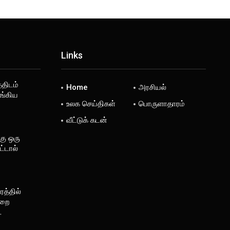
Links
்திடம்
Home
அரசியல்
ங்கிய
உலக செய்திகள்
பொருளாதாரம்
வீட்டுக் கடன்
கு ஒரு
்டால்
த்தில்
ுறை
…