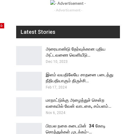
- Advertisement -
ம்
Latest Stories
அரையாண்டு தேர்வுக்கான புதிய
அட்டவணை வெளியீடு…
Dec 10, 2023
இளம் வயதிலேயே சாதனை படைத்து
நீதிபதியாகும் திருச்சி…
Feb 17, 2024
மாநாட்டுக்கு அழைத்துச் சென்ற
வகையில் வேன் வாடகை, சம்பளம்…
Nov 6, 2024
பிரபல நகை கடையின் ₹ 34 கோடி
சொத்துக்கள் முடக்கம்-…