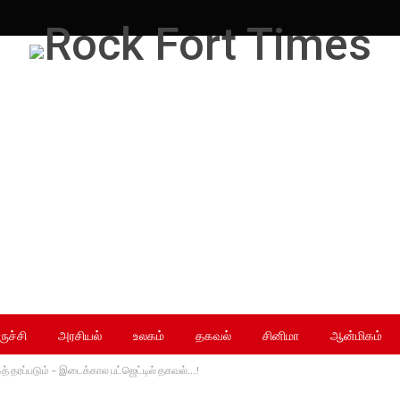
ருச்சி
அரசியல்
உலகம்
தகவல்
சினிமா
ஆன்மிகம்
த் தரப்படும் – இடைக்கால பட்ஜெட்டில் தகவல்…!