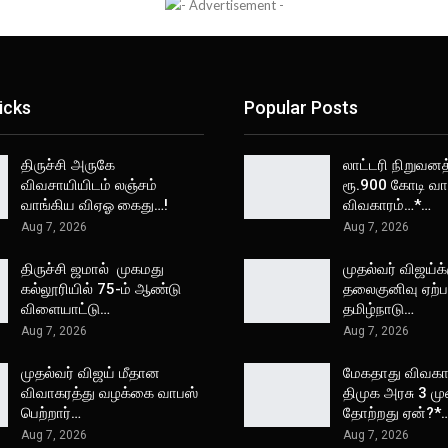
icks
Popular Posts
திருச்சி அருகே
லாட்டரி நிறுவனத
விவசாயியிடம் லஞ்சம்
ரூ.900 கோடி வா
வாங்கிய விஏஓ கைது…!
விவகாரம்…*…
Aug 7, 2026
Aug 7, 2026
திருச்சி ஜமால் முகமது
முதல்வர் விஜய்க்
கல்லூரியில் 75-ம் ஆண்டு
தலைகுனிவு ஏற்பட
விளையாட்டு…
தமிழ்நாடு…
Aug 7, 2026
Aug 7, 2026
முதல்வர் விஜய் மீதான
மேகதாது விவகார
விவாகரத்து வழக்கை வாபஸ்
திமுக அரசு 3 ம
பெற்றார்…
தோற்றது ஏன்?*
Aug 7, 2026
Aug 7, 2026